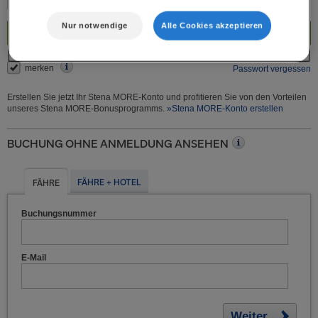
Nur notwendige
Alle Cookies akzeptieren
Login
merken
Passwort vergessen
Erstellen Sie jetzt Ihr Stena MORE-Konto und profitieren Sie von den Vorteilen
unseres Stena MORE-Bonusprogramms.
»Stena MORE-Konto erstellen
BUCHUNG OHNE ANMELDUNG ANSEHEN
FÄHRE + HOTEL
FÄHRE
Buchungsnummer
E-Mail
Weiter