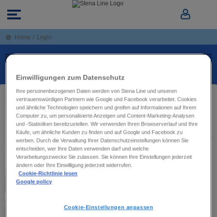
Home
/
Login
ANMELDEN ÜBER IHRE BUCHUNGSNUMMER
ODER IHR PROFIL / STENA MORE KONTO
Einwilligungen zum Datenschutz
Ihre personenbezogenen Daten werden von Stena Line und unseren
Melden Sie sich hier mit Ihrem Stena Line Kundenkonto an, um Ihre Buchung
vertrauenswürdigen Partnern wie Google und Facebook verarbeitet. Cookies
schneller und bequemer abzuschließen.
und ähnliche Technologien speichern und greifen auf Informationen auf Ihrem
Falls Sie bereits eine Reise gebucht haben, melden Sie sich hier an, um Ihre
Computer zu, um personalisierte Anzeigen und Content-Marketing-Analysen
Buchung anzusehen, zu bearbeiten oder um sie zu stornieren.
und -Statistiken bereitzustellen. Wir verwenden Ihren Browserverlauf und Ihre
Käufe, um ähnliche Kunden zu finden und auf Google und Facebook zu
werben. Durch die Verwaltung Ihrer Datenschutzeinstellungen können Sie
entscheiden, wer Ihre Daten verwenden darf und welche
MIT PROFIL / STENA MORE KONTO ANMELDEN:
Verarbeitungszwecke Sie zulassen. Sie können Ihre Einstellungen jederzeit
ändern oder Ihre Einwilligung jederzeit widerrufen.
E-Mail
Cookie-Richtlinie lesen
Google policy
Passwort
Cookie-Einstellungen anpassen